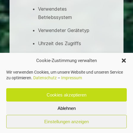
Verwendetes
Betriebssystem
Verwendeter Gerätetyp
Uhrzeit des Zugriffs
IP-Adresse in
Cookie-Zustimmung verwalten
anonymisierter Form (wird
Wir verwenden Cookies, um unsere Website und unseren Service
nur zur Feststellung des
zu optimieren.
Datenschutz
–
Impressum
Orts des Zugriffs
verwendet)
Cookies akzeptieren
Zu welchem Zweck werden
Ablehnen
die Daten erhoben?
Einstellungen anzeigen
In WebAnalytics werden
Daten ausschließlich zur